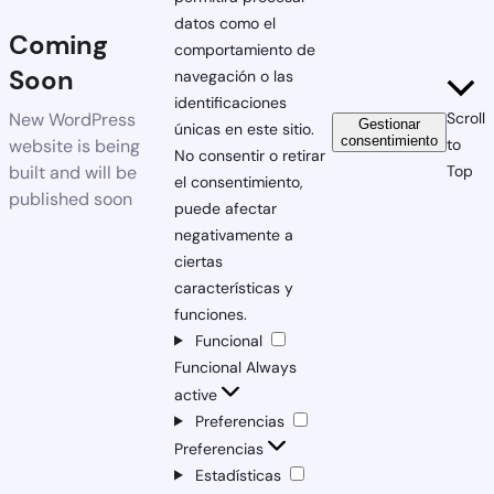
datos como el
Coming
comportamiento de
Soon
navegación o las
identificaciones
New WordPress
Scroll
Gestionar
únicas en este sitio.
consentimiento
website is being
to
No consentir o retirar
built and will be
Top
el consentimiento,
published soon
puede afectar
negativamente a
ciertas
características y
funciones.
Funcional
Funcional
Always
active
Preferencias
Preferencias
Estadísticas